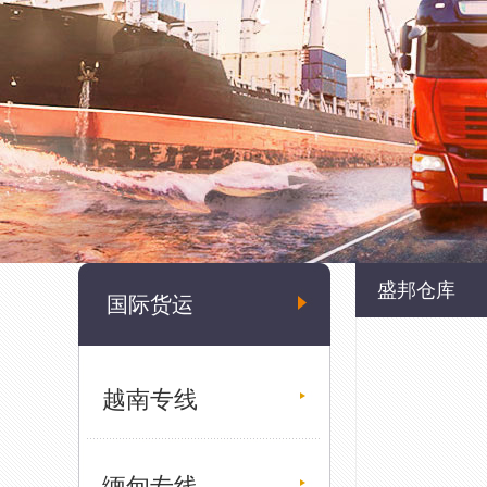
盛邦仓库
国际货运
越南专线
缅甸专线