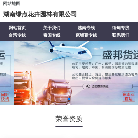
网站地图
湖南绿点花卉园林有限公司
网站首页
关于我们
越南专线
缅甸专线
台湾专线
泰国专线
柬埔寨专线
联系我们
荣誉资质